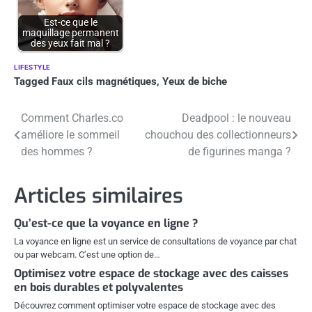
Est-ce que le
maquillage permanent
des yeux fait mal ?
LIFESTYLE
Tagged
Faux cils magnétiques
,
Yeux de biche
Navigation
Comment Charles.co
Deadpool : le nouveau
améliore le sommeil
chouchou des collectionneurs
de
des hommes ?
de figurines manga ?
l’article
Articles similaires
Qu’est-ce que la voyance en ligne ?
La voyance en ligne est un service de consultations de voyance par chat
ou par webcam. C’est une option de…
Optimisez votre espace de stockage avec des caisses
en bois durables et polyvalentes
Découvrez comment optimiser votre espace de stockage avec des