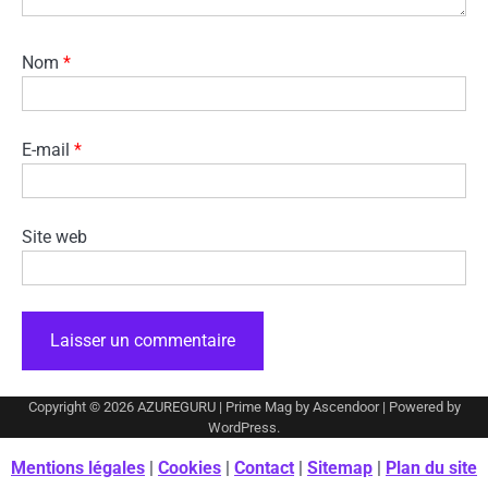
Nom
*
E-mail
*
Site web
Copyright © 2026
AZUREGURU
| Prime Mag by
Ascendoor
| Powered by
WordPress
.
Mentions légales
|
Cookies
|
Contact
|
Sitemap
|
Plan du site