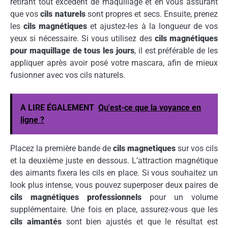
retirant tout excédent de maquillage et en vous assurant
que vos
cils naturels
sont propres et secs. Ensuite, prenez
les
cils magnétiques
et ajustez-les à la longueur de vos
yeux si nécessaire. Si vous utilisez des
cils magnétiques
pour maquillage de tous les jours
, il est préférable de les
appliquer après avoir posé votre mascara, afin de mieux
fusionner avec vos cils naturels.
A LIRE ÉGALEMENT
Qu'est-ce que la voyance en
ligne ?
Placez la première bande de
cils magnetiques
sur vos cils
et la deuxième juste en dessous. L’attraction magnétique
des aimants fixera les cils en place. Si vous souhaitez un
look plus intense, vous pouvez superposer deux paires de
cils magnétiques professionnels
pour un volume
supplémentaire. Une fois en place, assurez-vous que les
cils aimantés
sont bien ajustés et que le résultat est