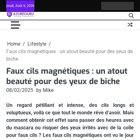
Skip
jeudi, Août 6, 2026
Contact
Mentions
Plan
Politi
to
légales
du
en
content
site
matiè
de
cooki
Home
Lifestyle
Faux cils magnétiques : un atout beauté pour des yeux de
biche
Faux cils magnétiques : un atout
beauté pour des yeux de biche
08/02/2025
by Mike
Un regard pétillant et intense, des cils longs et
voluptueux, voilà ce que tout le monde rêve d’avoir. Mais
comment obtenir cet effet sans passer des heures avec
du mascara ou risquer des yeux irrités avec de la colle
pour faux cils ? Les faux cils magnétiques ont vu le jour