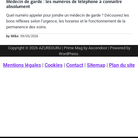
Médecin de garde : les numéros de téléphone à connaître
absolument
Quel numéro appeler pour joindre un médecin de garde ? Découvrez les
bons réflexes selon l’urgence, les horaires et le fonctionnement de la
permanence des soins.
by Mike
09/05/2026
Copyright © 2026
AZUREGURU
| Prime Mag by
Ascendoor
| Powered by
WordPress
.
Mentions légales
|
Cookies
|
Contact
|
Sitemap
|
Plan du site