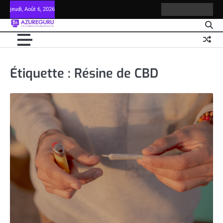
Skip
jeudi, Août 6, 2026
Contact
Mentions
Plan
Politi
to
légales
du
en
content
site
matiè
de
cooki
Étiquette :
Résine de CBD